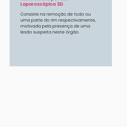
Laparoscópica 3D
Consiste na remoção de todo ou
uma parte do rim respectivamente,
motivada pela presença de uma
lesão suspeita neste órgão.
a de Privacidade
Política de Cookies
Termos e Condiç