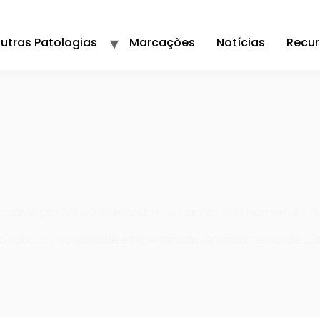
utras Patologias
Marcações
Notícias
Recur
onsável por 5% e 3% de todos os cancros no homem e na
o tabaco, obesidade e hipertensão. Apenas cerca de 2 a