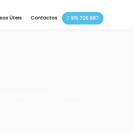
sos Úteis
Contactos
915 726 887
 mulher respetivamente.
 3% destes tumores são hereditários.