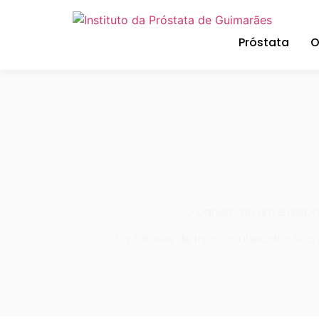
Próstata
O
O cancro do rim é resp
Os fatores de risco conhecidos são 