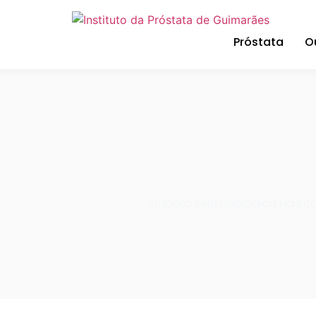
Próstata
O
Embora seja fisiológica na inf