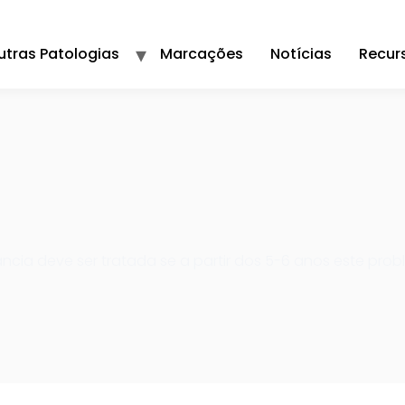
utras Patologias
Marcações
Notícias
Recur
ância deve ser tratada se a partir dos 5-6 anos este probl