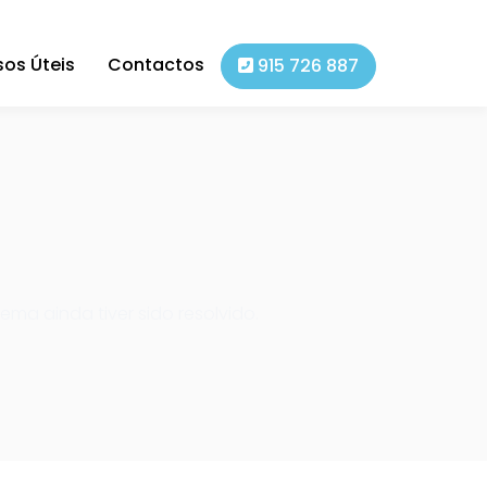
sos Úteis
Contactos
915 726 887
ema ainda tiver sido resolvido.